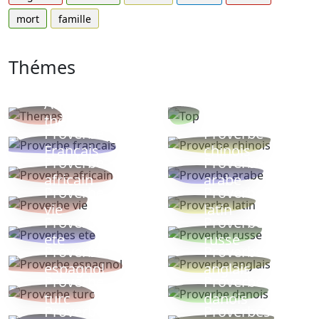
mort
famille
Thémes
Autres
Proverbes
thèmes
populaires
Proverbe
Proverbe
Français
chinois
Proverbe
Proverbe
africain
arabe
Proverbe
Proverbe
vie
latin
Proverbes
Proverbe
ete
russe
Proverbe
Proverbe
espagnol
anglais
Proverbe
Proverbe
turc
danois
Proverbe
Proverbes