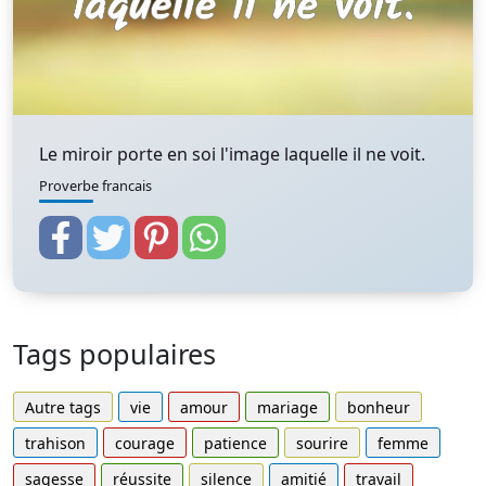
Le miroir porte en soi l'image laquelle il ne voit.
Proverbe francais
Tags populaires
Autre tags
vie
amour
mariage
bonheur
trahison
courage
patience
sourire
femme
sagesse
réussite
silence
amitié
travail