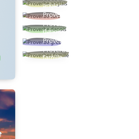
anglais
Proverbe turc
Proverbe
danois
Proverbe grec
Proverbes
famille