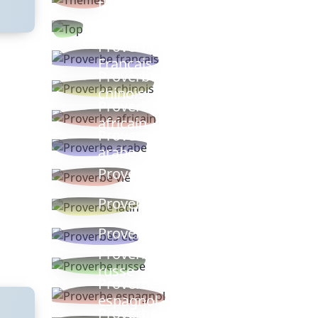
thèmes
Proverbes
populaires
Proverbe
Français
Proverbe
chinois
Proverbe
africain
Proverbe
arabe
Proverbe vie
Proverbe latin
Proverbes ete
Proverbe
russe
Proverbe
espagnol
Proverbe