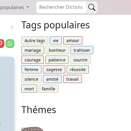
 populaires
Tags populaires
Autre tags
vie
amour
mariage
bonheur
trahison
courage
patience
sourire
femme
sagesse
réussite
silence
amitié
travail
mort
famille
Thémes
Autres