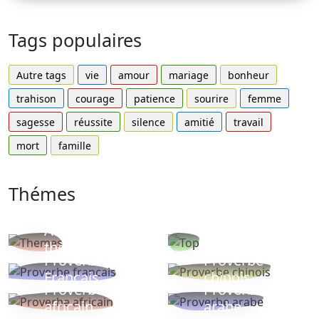
Tags populaires
Autre tags
vie
amour
mariage
bonheur
trahison
courage
patience
sourire
femme
sagesse
réussite
silence
amitié
travail
mort
famille
Thémes
Autres
Proverbes
thèmes
populaires
Proverbe
Proverbe
Français
chinois
Proverbe
Proverbe
africain
arabe