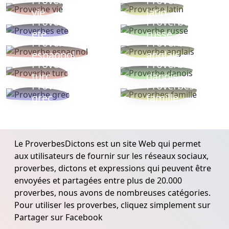
Proverbe
Proverbe
vie
latin
Proverbes
Proverbe
ete
russe
Proverbe
Proverbe
espagnol
anglais
Proverbe
Proverbe
turc
danois
Proverbe
Proverbes
grec
famille
Le ProverbesDictons est un site Web qui permet
aux utilisateurs de fournir sur les réseaux sociaux,
proverbes, dictons et expressions qui peuvent être
envoyées et partagées entre plus de 20.000
proverbes, nous avons de nombreuses catégories.
Pour utiliser les proverbes, cliquez simplement sur
Partager sur Facebook