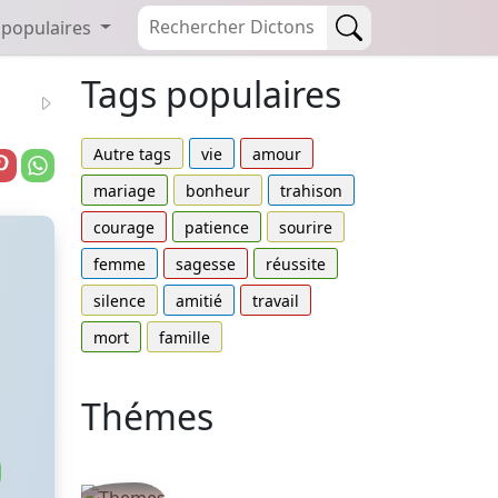
 populaires
Tags populaires
Autre tags
vie
amour
mariage
bonheur
trahison
courage
patience
sourire
femme
sagesse
réussite
silence
amitié
travail
mort
famille
Thémes
Autres