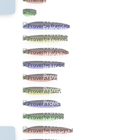
thèmes
Proverbes
populaires
Proverbe
Français
Proverbe
chinois
Proverbe
africain
Proverbe
arabe
Proverbe vie
Proverbe latin
Proverbes ete
Proverbe
russe
Proverbe
espagnol
Proverbe