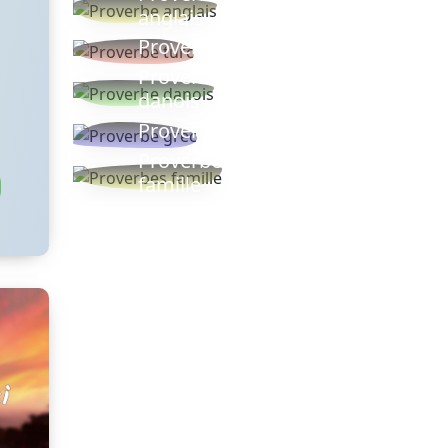
anglais
Proverbe turc
Proverbe
danois
Proverbe grec
Proverbes
famille