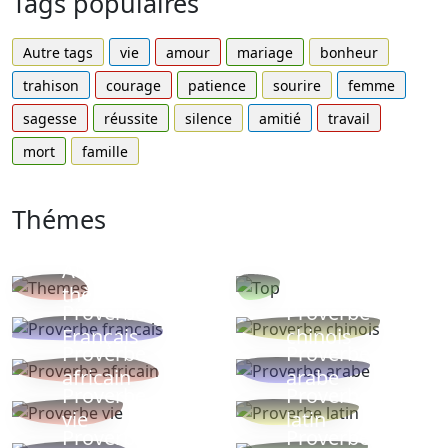
Tags populaires
Autre tags
vie
amour
mariage
bonheur
trahison
courage
patience
sourire
femme
sagesse
réussite
silence
amitié
travail
mort
famille
Thémes
Autres
Proverbes
thèmes
populaires
Proverbe
Proverbe
Français
chinois
Proverbe
Proverbe
africain
arabe
Proverbe
Proverbe
vie
latin
Proverbes
Proverbe