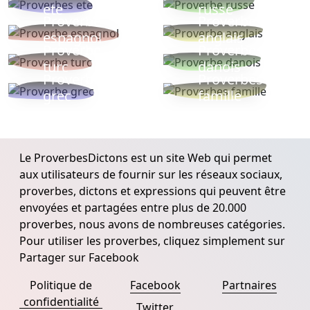
ete
russe
Proverbe
Proverbe
espagnol
anglais
Proverbe
Proverbe
turc
danois
Proverbe
Proverbes
grec
famille
Le ProverbesDictons est un site Web qui permet
aux utilisateurs de fournir sur les réseaux sociaux,
proverbes, dictons et expressions qui peuvent être
envoyées et partagées entre plus de 20.000
proverbes, nous avons de nombreuses catégories.
Pour utiliser les proverbes, cliquez simplement sur
Partager sur Facebook
Politique de
Facebook
Partnaires
confidentialité
Twitter