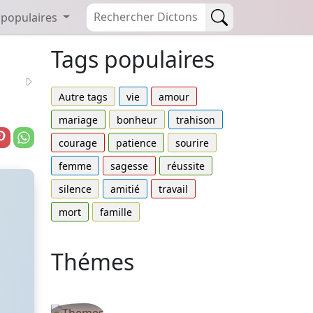
 populaires
Tags populaires
Autre tags
vie
amour
mariage
bonheur
trahison
courage
patience
sourire
femme
sagesse
réussite
silence
amitié
travail
mort
famille
Thémes
Autres