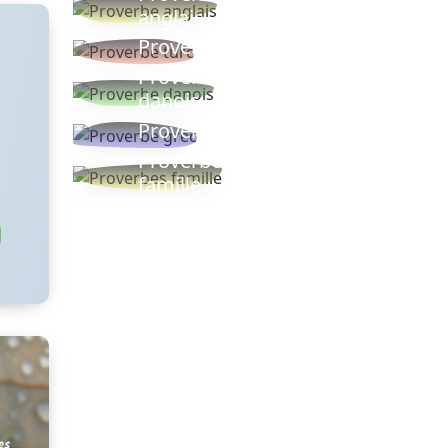
anglais
Proverbe turc
Proverbe
danois
Proverbe grec
Proverbes
famille