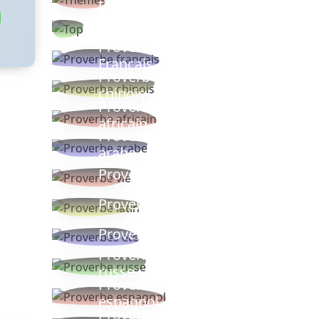
thèmes
Proverbes
populaires
Proverbe
Français
Proverbe
chinois
Proverbe
africain
Proverbe
arabe
Proverbe vie
Proverbe latin
Proverbes ete
Proverbe
russe
Proverbe
espagnol
Proverbe