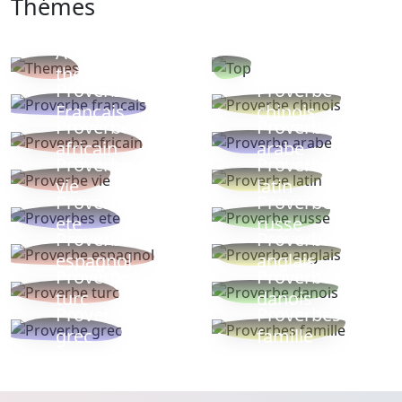
Thémes
Autres
Proverbes
thèmes
populaires
Proverbe
Proverbe
Français
chinois
Proverbe
Proverbe
africain
arabe
Proverbe
Proverbe
vie
latin
Proverbes
Proverbe
ete
russe
Proverbe
Proverbe
espagnol
anglais
Proverbe
Proverbe
turc
danois
Proverbe
Proverbes
grec
famille