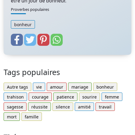
être un jour de bonheur.
Proverbes populaires
bonheur
Tags populaires
Autre tags
vie
amour
mariage
bonheur
trahison
courage
patience
sourire
femme
sagesse
réussite
silence
amitié
travail
mort
famille