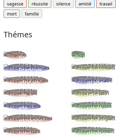
sagesse
réussite
silence
amitié
travail
mort
famille
Thémes
Autres
Proverbes
thèmes
populaires
Proverbe
Proverbe
Français
chinois
Proverbe
Proverbe
africain
arabe
Proverbe
Proverbe
vie
latin
Proverbes
Proverbe
ete
russe
Proverbe
Proverbe
espagnol
anglais
Proverbe
Proverbe
turc
danois