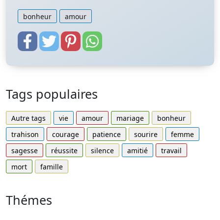
bonheur
amour
Tags populaires
Autre tags
vie
amour
mariage
bonheur
trahison
courage
patience
sourire
femme
sagesse
réussite
silence
amitié
travail
mort
famille
Thémes