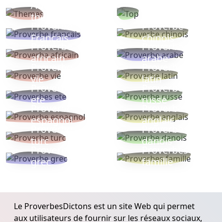
Autres
Proverbes
thèmes
populaires
Proverbe
Proverbe
Français
chinois
Proverbe
Proverbe
africain
arabe
Proverbe
Proverbe
vie
latin
Proverbes
Proverbe
ete
russe
Proverbe
Proverbe
espagnol
anglais
Proverbe
Proverbe
turc
danois
Proverbe
Proverbes
grec
famille
Le ProverbesDictons est un site Web qui permet
aux utilisateurs de fournir sur les réseaux sociaux,