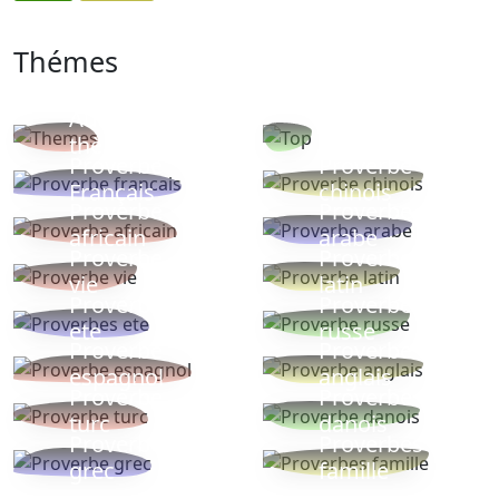
Thémes
Autres
Proverbes
thèmes
populaires
Proverbe
Proverbe
Français
chinois
Proverbe
Proverbe
africain
arabe
Proverbe
Proverbe
vie
latin
Proverbes
Proverbe
ete
russe
Proverbe
Proverbe
espagnol
anglais
Proverbe
Proverbe
turc
danois
Proverbe
Proverbes
grec
famille