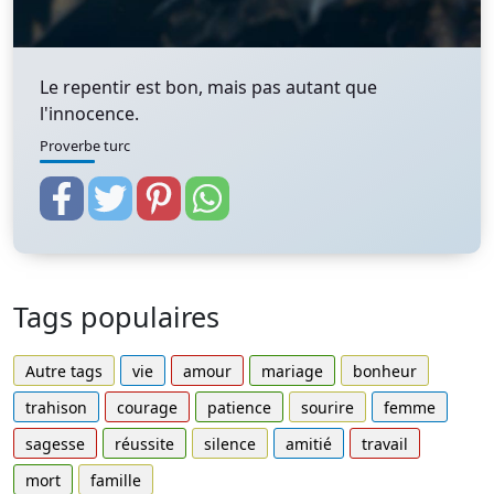
Le repentir est bon, mais pas autant que
l'innocence.
Proverbe turc
Tags populaires
Autre tags
vie
amour
mariage
bonheur
trahison
courage
patience
sourire
femme
sagesse
réussite
silence
amitié
travail
mort
famille