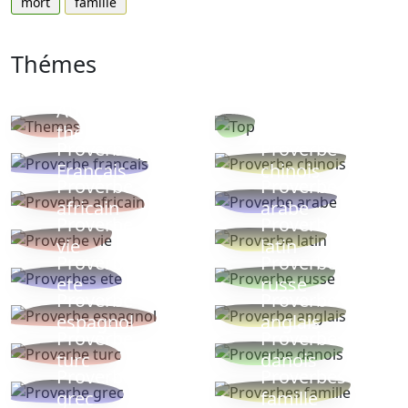
mort
famille
Thémes
Autres
Proverbes
thèmes
populaires
Proverbe
Proverbe
Français
chinois
Proverbe
Proverbe
africain
arabe
Proverbe
Proverbe
vie
latin
Proverbes
Proverbe
ete
russe
Proverbe
Proverbe
espagnol
anglais
Proverbe
Proverbe
turc
danois
Proverbe
Proverbes
grec
famille