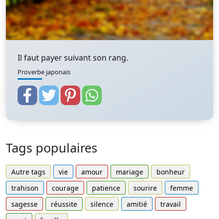
Il faut payer suivant son rang.
Proverbe japonais
Tags populaires
Autre tags
vie
amour
mariage
bonheur
trahison
courage
patience
sourire
femme
sagesse
réussite
silence
amitié
travail