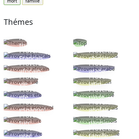
mort
famille
Thémes
Autres
Proverbes
thèmes
populaires
Proverbe
Proverbe
Français
chinois
Proverbe
Proverbe
africain
arabe
Proverbe
Proverbe
vie
latin
Proverbes
Proverbe
ete
russe
Proverbe
Proverbe
espagnol
anglais
Proverbe
Proverbe
turc
danois
Proverbe
Proverbes
grec
famille