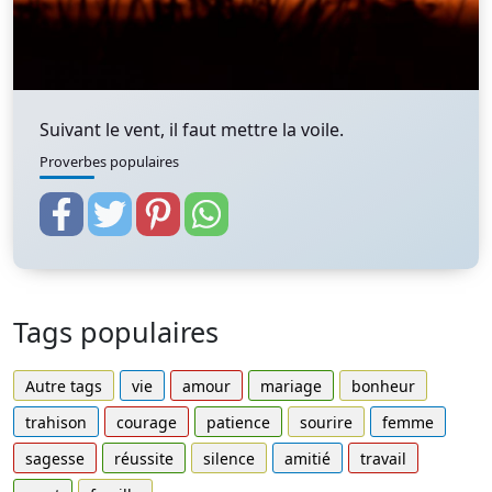
Suivant le vent, il faut mettre la voile.
Proverbes populaires
Tags populaires
Autre tags
vie
amour
mariage
bonheur
trahison
courage
patience
sourire
femme
sagesse
réussite
silence
amitié
travail