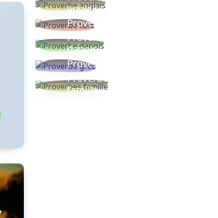
anglais
Proverbe turc
Proverbe
danois
Proverbe grec
Proverbes
famille