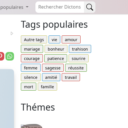
 populaires
Tags populaires
Autre tags
vie
amour
mariage
bonheur
trahison
courage
patience
sourire
femme
sagesse
réussite
silence
amitié
travail
mort
famille
Thémes
Autres