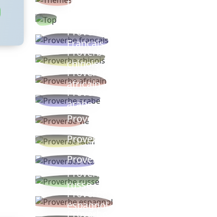
thèmes
Proverbes
populaires
Proverbe
Français
Proverbe
chinois
Proverbe
africain
Proverbe
arabe
Proverbe vie
Proverbe latin
Proverbes ete
Proverbe
russe
Proverbe
espagnol
Proverbe