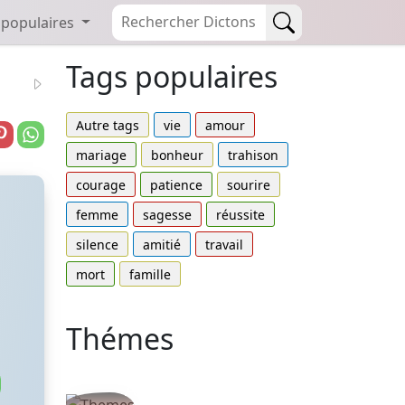
 populaires
Tags populaires
Autre tags
vie
amour
mariage
bonheur
trahison
courage
patience
sourire
femme
sagesse
réussite
silence
amitié
travail
mort
famille
Thémes
Autres