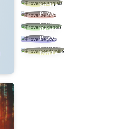
anglais
Proverbe turc
Proverbe
danois
Proverbe grec
Proverbes
famille