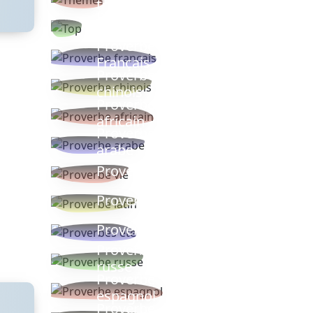
thèmes
Proverbes
populaires
Proverbe
Français
Proverbe
chinois
Proverbe
africain
Proverbe
arabe
Proverbe vie
Proverbe latin
Proverbes ete
Proverbe
russe
Proverbe
espagnol
Proverbe