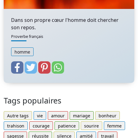
Dans son propre cœur l'homme doit chercher
son repos.
Proverbe français
homme
Tags populaires
Autre tags
vie
amour
mariage
bonheur
trahison
courage
patience
sourire
femme
sagesse
réussite
silence
amitié
travail