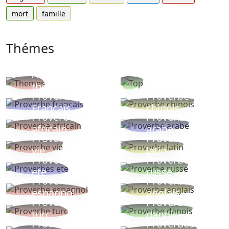
mort
famille
Thémes
Autres
Proverbes
thèmes
populaires
Proverbe
Proverbe
Français
chinois
Proverbe
Proverbe
africain
arabe
Proverbe
Proverbe
vie
latin
Proverbes
Proverbe
ete
russe
Proverbe
Proverbe
espagnol
anglais
Proverbe
Proverbe
turc
danois
Proverbe
Proverbes