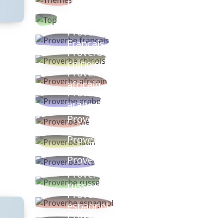
thèmes
Proverbes
populaires
Proverbe
Français
Proverbe
chinois
Proverbe
africain
Proverbe
arabe
Proverbe vie
Proverbe latin
Proverbes ete
Proverbe
russe
Proverbe
espagnol
Proverbe