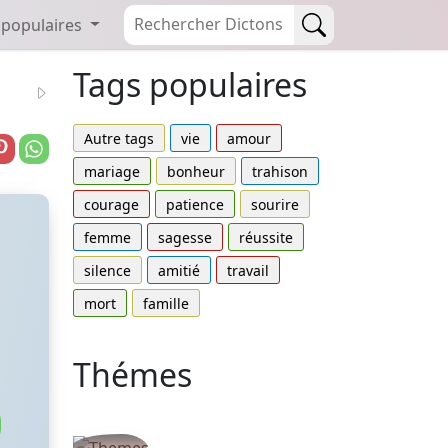
 populaires
Tags populaires
Autre tags
vie
amour
mariage
bonheur
trahison
courage
patience
sourire
femme
sagesse
réussite
silence
amitié
travail
mort
famille
Thémes
Autres