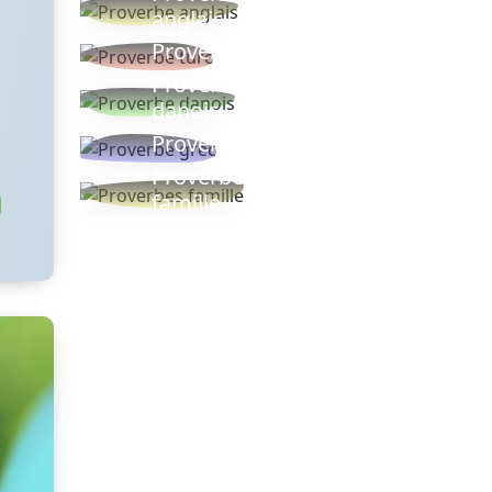
anglais
Proverbe turc
Proverbe
danois
Proverbe grec
Proverbes
famille