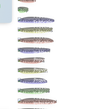
thèmes
Proverbes
populaires
Proverbe
Français
Proverbe
chinois
Proverbe
africain
Proverbe
arabe
Proverbe vie
Proverbe latin
Proverbes ete
Proverbe
russe
Proverbe
espagnol
Proverbe