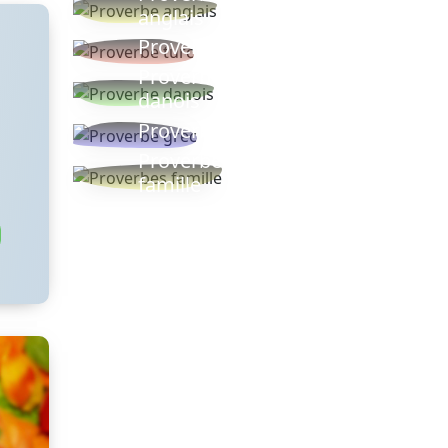
anglais
Proverbe turc
Proverbe
danois
Proverbe grec
Proverbes
famille