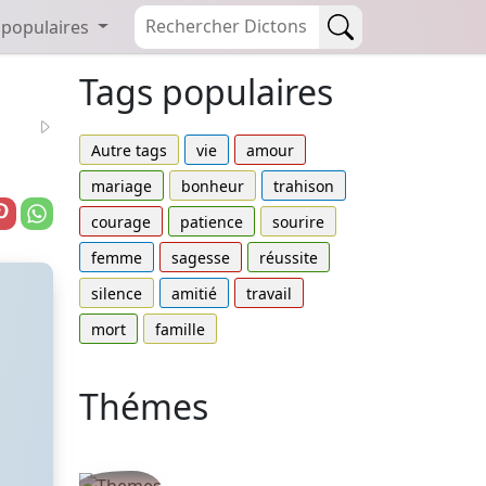
 populaires
Tags populaires
Autre tags
vie
amour
mariage
bonheur
trahison
courage
patience
sourire
femme
sagesse
réussite
silence
amitié
travail
mort
famille
Thémes
Autres