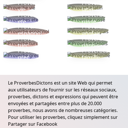
Proverbe
Proverbe
vie
latin
Proverbes
Proverbe
ete
russe
Proverbe
Proverbe
espagnol
anglais
Proverbe
Proverbe
turc
danois
Proverbe
Proverbes
grec
famille
Le ProverbesDictons est un site Web qui permet
aux utilisateurs de fournir sur les réseaux sociaux,
proverbes, dictons et expressions qui peuvent être
envoyées et partagées entre plus de 20.000
proverbes, nous avons de nombreuses catégories.
Pour utiliser les proverbes, cliquez simplement sur
Partager sur Facebook