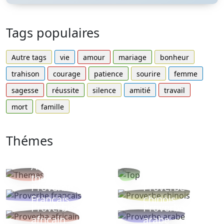
Tags populaires
Autre tags
vie
amour
mariage
bonheur
trahison
courage
patience
sourire
femme
sagesse
réussite
silence
amitié
travail
mort
famille
Thémes
Autres
Proverbes
thèmes
populaires
Proverbe
Proverbe
Français
chinois
Proverbe
Proverbe
africain
arabe