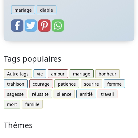
mariage
diable
Tags populaires
Autre tags
vie
amour
mariage
bonheur
trahison
courage
patience
sourire
femme
sagesse
réussite
silence
amitié
travail
mort
famille
Thémes