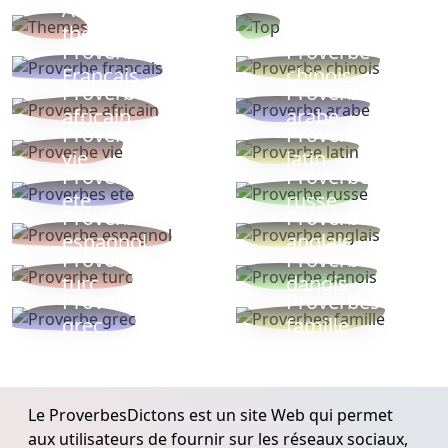
Autres
Proverbes
thèmes
populaires
Proverbe
Proverbe
Français
chinois
Proverbe
Proverbe
africain
arabe
Proverbe
Proverbe
vie
latin
Proverbes
Proverbe
ete
russe
Proverbe
Proverbe
espagnol
anglais
Proverbe
Proverbe
turc
danois
Proverbe
Proverbes
grec
famille
Le ProverbesDictons est un site Web qui permet
aux utilisateurs de fournir sur les réseaux sociaux,