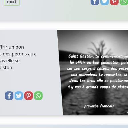
mort
frir un bon
ns des petons aux
s elle se
piston.