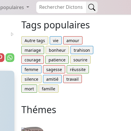
 populaires
Tags populaires
Autre tags
vie
amour
mariage
bonheur
trahison
courage
patience
sourire
femme
sagesse
réussite
silence
amitié
travail
mort
famille
Thémes
Autres