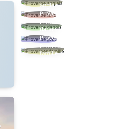
anglais
Proverbe turc
Proverbe
danois
Proverbe grec
Proverbes
famille