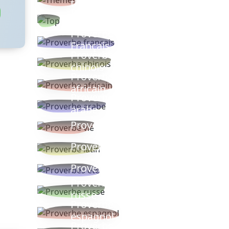
thèmes
Proverbes
populaires
Proverbe
Français
Proverbe
chinois
Proverbe
africain
Proverbe
arabe
Proverbe vie
Proverbe latin
Proverbes ete
Proverbe
russe
Proverbe
espagnol
Proverbe