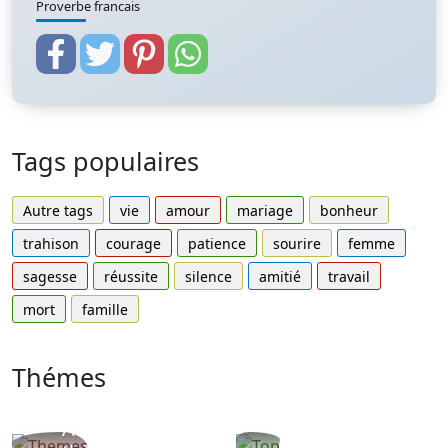
Proverbe francais
Tags populaires
Autre tags
vie
amour
mariage
bonheur
trahison
courage
patience
sourire
femme
sagesse
réussite
silence
amitié
travail
mort
famille
Thémes
Autres
Proverbes