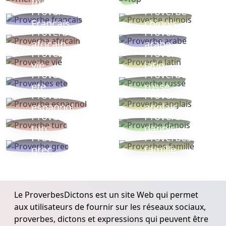
thèmes
populaires
Proverbe
Proverbe
Français
chinois
Proverbe
Proverbe
africain
arabe
Proverbe
Proverbe
vie
latin
Proverbes
Proverbe
ete
russe
Proverbe
Proverbe
espagnol
anglais
Proverbe
Proverbe
turc
danois
Proverbe
Proverbes
grec
famille
Le ProverbesDictons est un site Web qui permet
aux utilisateurs de fournir sur les réseaux sociaux,
proverbes, dictons et expressions qui peuvent être