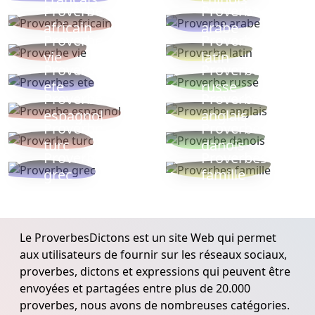
Proverbe
Proverbe
africain
arabe
Proverbe
Proverbe
vie
latin
Proverbes
Proverbe
ete
russe
Proverbe
Proverbe
espagnol
anglais
Proverbe
Proverbe
turc
danois
Proverbe
Proverbes
grec
famille
Le ProverbesDictons est un site Web qui permet
aux utilisateurs de fournir sur les réseaux sociaux,
proverbes, dictons et expressions qui peuvent être
envoyées et partagées entre plus de 20.000
proverbes, nous avons de nombreuses catégories.