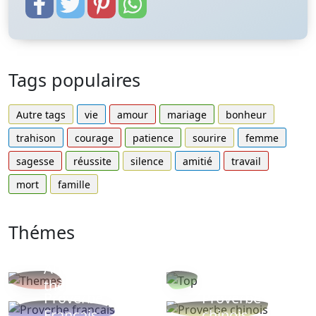
Tags populaires
Autre tags
vie
amour
mariage
bonheur
trahison
courage
patience
sourire
femme
sagesse
réussite
silence
amitié
travail
mort
famille
Thémes
Autres
Proverbes
thèmes
populaires
Proverbe
Proverbe
Français
chinois