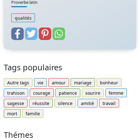
Proverbe latin
qualités
Tags populaires
Autre tags
vie
amour
mariage
bonheur
trahison
courage
patience
sourire
femme
sagesse
réussite
silence
amitié
travail
mort
famille
Thémes