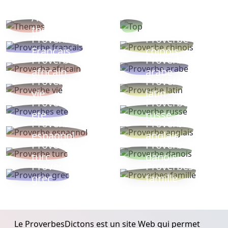
Autres
Proverbes
thèmes
populaires
Proverbe
Proverbe
Français
chinois
Proverbe
Proverbe
africain
arabe
Proverbe
Proverbe
vie
latin
Proverbes
Proverbe
ete
russe
Proverbe
Proverbe
espagnol
anglais
Proverbe
Proverbe
turc
danois
Proverbe
Proverbes
grec
famille
Le ProverbesDictons est un site Web qui permet