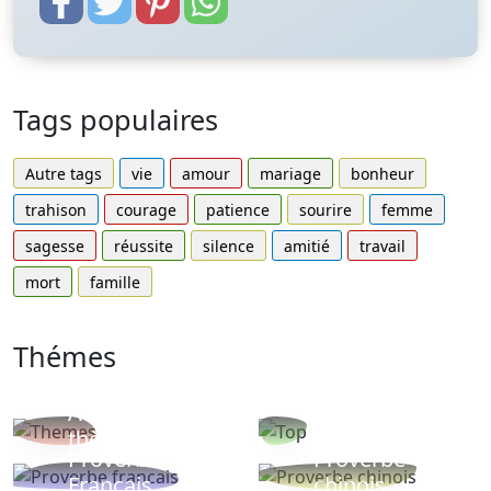
Tags populaires
Autre tags
vie
amour
mariage
bonheur
trahison
courage
patience
sourire
femme
sagesse
réussite
silence
amitié
travail
mort
famille
Thémes
Autres
Proverbes
thèmes
populaires
Proverbe
Proverbe
Français
chinois