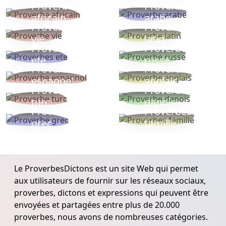
Proverbe
Proverbe
africain
arabe
Proverbe
Proverbe
vie
latin
Proverbes
Proverbe
ete
russe
Proverbe
Proverbe
espagnol
anglais
Proverbe
Proverbe
turc
danois
Proverbe
Proverbes
grec
famille
Le ProverbesDictons est un site Web qui permet
aux utilisateurs de fournir sur les réseaux sociaux,
proverbes, dictons et expressions qui peuvent être
envoyées et partagées entre plus de 20.000
proverbes, nous avons de nombreuses catégories.