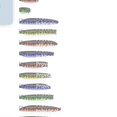
thèmes
Proverbes
populaires
Proverbe
Français
Proverbe
chinois
Proverbe
africain
Proverbe
arabe
Proverbe vie
Proverbe latin
Proverbes ete
Proverbe
russe
Proverbe
espagnol
Proverbe