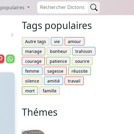
 populaires
Tags populaires
Autre tags
vie
amour
mariage
bonheur
trahison
courage
patience
sourire
femme
sagesse
réussite
silence
amitié
travail
mort
famille
Thémes
Autres