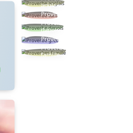
anglais
Proverbe turc
Proverbe
danois
Proverbe grec
Proverbes
famille