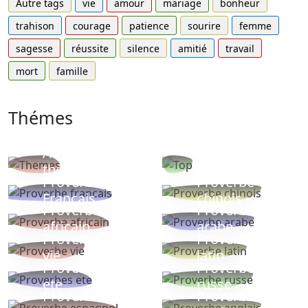
Autre tags
vie
amour
mariage
bonheur
trahison
courage
patience
sourire
femme
sagesse
réussite
silence
amitié
travail
mort
famille
Thémes
Autres
Proverbes
thèmes
populaires
Proverbe
Proverbe
Français
chinois
Proverbe
Proverbe
africain
arabe
Proverbe
Proverbe
vie
latin
Proverbes
Proverbe
ete
russe
Proverbe
Proverbe