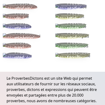
Proverbe
Proverbe
africain
arabe
Proverbe
Proverbe
vie
latin
Proverbes
Proverbe
ete
russe
Proverbe
Proverbe
espagnol
anglais
Proverbe
Proverbe
turc
danois
Proverbe
Proverbes
grec
famille
Le ProverbesDictons est un site Web qui permet
aux utilisateurs de fournir sur les réseaux sociaux,
proverbes, dictons et expressions qui peuvent être
envoyées et partagées entre plus de 20.000
proverbes, nous avons de nombreuses catégories.