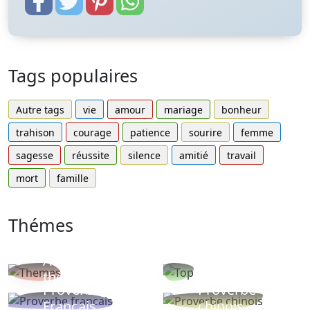
Tags populaires
Autre tags
vie
amour
mariage
bonheur
trahison
courage
patience
sourire
femme
sagesse
réussite
silence
amitié
travail
mort
famille
Thémes
Autres
Proverbes
thèmes
populaires
Proverbe
Proverbe
Français
chinois