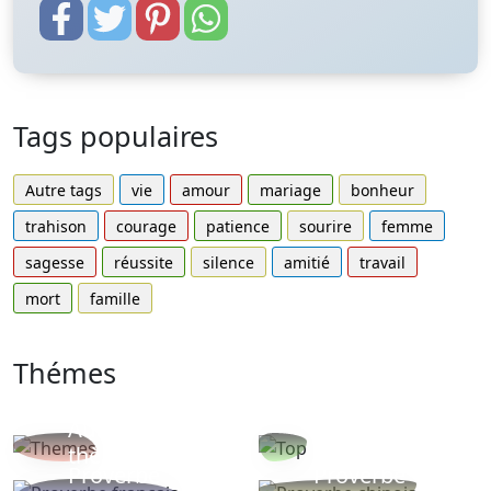
Tags populaires
Autre tags
vie
amour
mariage
bonheur
trahison
courage
patience
sourire
femme
sagesse
réussite
silence
amitié
travail
mort
famille
Thémes
Autres
Proverbes
thèmes
populaires
Proverbe
Proverbe