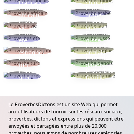
Français
chinois
Proverbe
Proverbe
africain
arabe
Proverbe
Proverbe
vie
latin
Proverbes
Proverbe
ete
russe
Proverbe
Proverbe
espagnol
anglais
Proverbe
Proverbe
turc
danois
Proverbe
Proverbes
grec
famille
Le ProverbesDictons est un site Web qui permet
aux utilisateurs de fournir sur les réseaux sociaux,
proverbes, dictons et expressions qui peuvent être
envoyées et partagées entre plus de 20.000
proverbes, nous avons de nombreuses catégories.