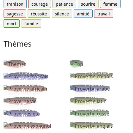
trahison
courage
patience
sourire
femme
sagesse
réussite
silence
amitié
travail
mort
famille
Thémes
Autres
Proverbes
thèmes
populaires
Proverbe
Proverbe
Français
chinois
Proverbe
Proverbe
africain
arabe
Proverbe
Proverbe
vie
latin
Proverbes
Proverbe
ete
russe
Proverbe
Proverbe
espagnol
anglais