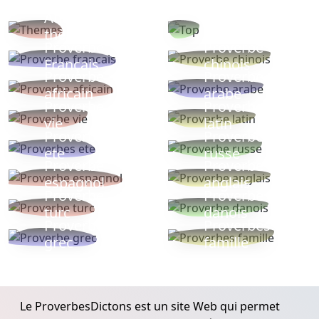
Autres
Proverbes
thèmes
populaires
Proverbe
Proverbe
Français
chinois
Proverbe
Proverbe
africain
arabe
Proverbe
Proverbe
vie
latin
Proverbes
Proverbe
ete
russe
Proverbe
Proverbe
espagnol
anglais
Proverbe
Proverbe
turc
danois
Proverbe
Proverbes
grec
famille
Le ProverbesDictons est un site Web qui permet