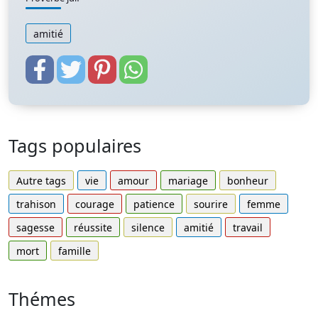
amitié
Tags populaires
Autre tags
vie
amour
mariage
bonheur
trahison
courage
patience
sourire
femme
sagesse
réussite
silence
amitié
travail
mort
famille
Thémes