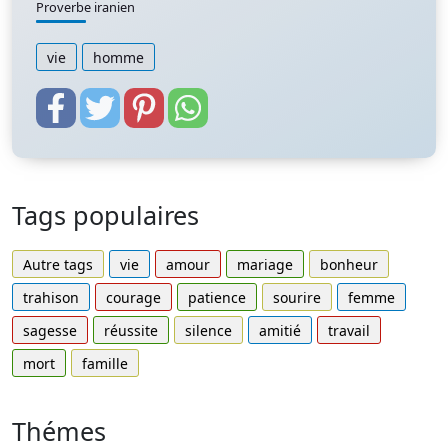
Proverbe iranien
vie
homme
Tags populaires
Autre tags
vie
amour
mariage
bonheur
trahison
courage
patience
sourire
femme
sagesse
réussite
silence
amitié
travail
mort
famille
Thémes