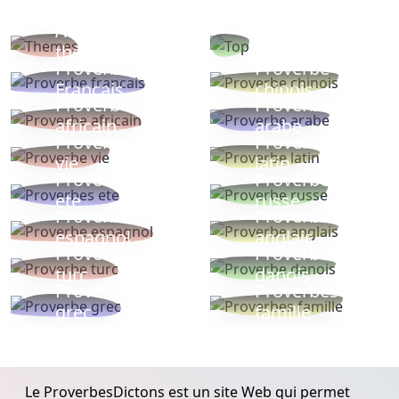
Autres
Proverbes
thèmes
populaires
Proverbe
Proverbe
Français
chinois
Proverbe
Proverbe
africain
arabe
Proverbe
Proverbe
vie
latin
Proverbes
Proverbe
ete
russe
Proverbe
Proverbe
espagnol
anglais
Proverbe
Proverbe
turc
danois
Proverbe
Proverbes
grec
famille
Le ProverbesDictons est un site Web qui permet