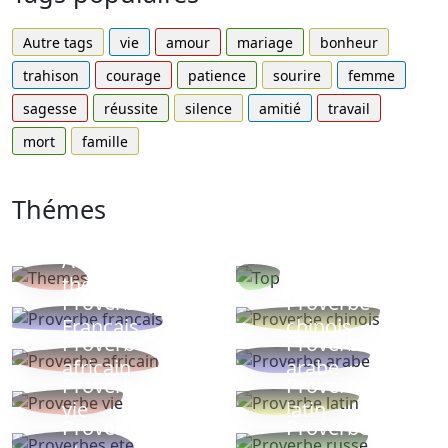
Autre tags
vie
amour
mariage
bonheur
trahison
courage
patience
sourire
femme
sagesse
réussite
silence
amitié
travail
mort
famille
Thémes
Autres
Proverbes
thèmes
populaires
Proverbe
Proverbe
Français
chinois
Proverbe
Proverbe
africain
arabe
Proverbe
Proverbe
vie
latin
Proverbes
Proverbe