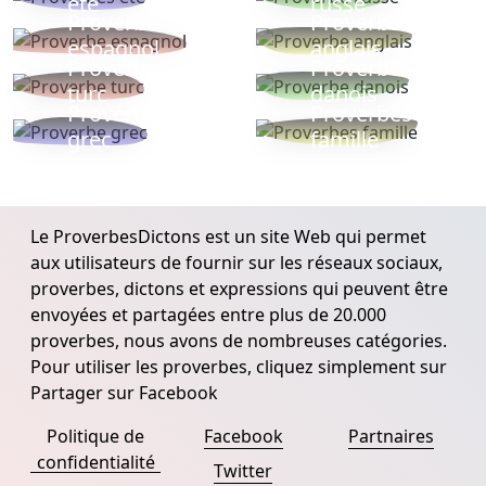
ete
russe
Proverbe
Proverbe
espagnol
anglais
Proverbe
Proverbe
turc
danois
Proverbe
Proverbes
grec
famille
Le ProverbesDictons est un site Web qui permet
aux utilisateurs de fournir sur les réseaux sociaux,
proverbes, dictons et expressions qui peuvent être
envoyées et partagées entre plus de 20.000
proverbes, nous avons de nombreuses catégories.
Pour utiliser les proverbes, cliquez simplement sur
Partager sur Facebook
Politique de
Facebook
Partnaires
confidentialité
Twitter