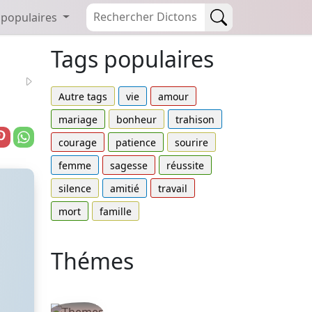
 populaires
Tags populaires
Autre tags
vie
amour
mariage
bonheur
trahison
courage
patience
sourire
femme
sagesse
réussite
silence
amitié
travail
mort
famille
Thémes
Autres