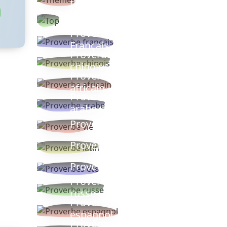
thèmes
Proverbes
populaires
Proverbe
Français
Proverbe
chinois
Proverbe
africain
Proverbe
arabe
Proverbe vie
Proverbe latin
Proverbes ete
Proverbe
russe
Proverbe
espagnol
Proverbe