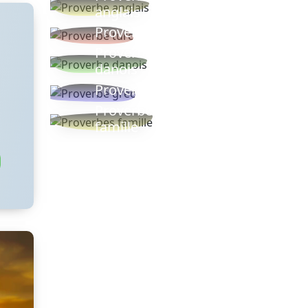
anglais
Proverbe turc
Proverbe
danois
Proverbe grec
Proverbes
famille