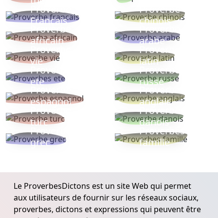
thèmes
populaires
Proverbe
Proverbe
Français
chinois
Proverbe
Proverbe
africain
arabe
Proverbe
Proverbe
vie
latin
Proverbes
Proverbe
ete
russe
Proverbe
Proverbe
espagnol
anglais
Proverbe
Proverbe
turc
danois
Proverbe
Proverbes
grec
famille
Le ProverbesDictons est un site Web qui permet
aux utilisateurs de fournir sur les réseaux sociaux,
proverbes, dictons et expressions qui peuvent être