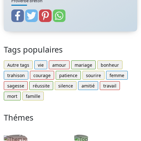
Proverbe breton
Tags populaires
Autre tags
vie
amour
mariage
bonheur
trahison
courage
patience
sourire
femme
sagesse
réussite
silence
amitié
travail
mort
famille
Thémes
Autres
Proverbes