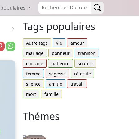
 populaires
Tags populaires
Autre tags
vie
amour
mariage
bonheur
trahison
courage
patience
sourire
femme
sagesse
réussite
silence
amitié
travail
mort
famille
Thémes
Autres