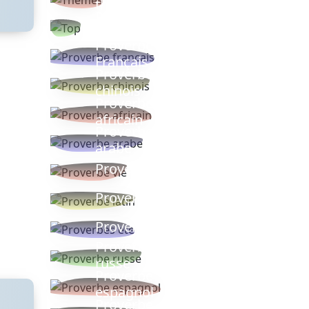
thèmes
Proverbes
populaires
Proverbe
Français
Proverbe
chinois
Proverbe
africain
Proverbe
arabe
Proverbe vie
Proverbe latin
Proverbes ete
Proverbe
russe
Proverbe
espagnol
Proverbe