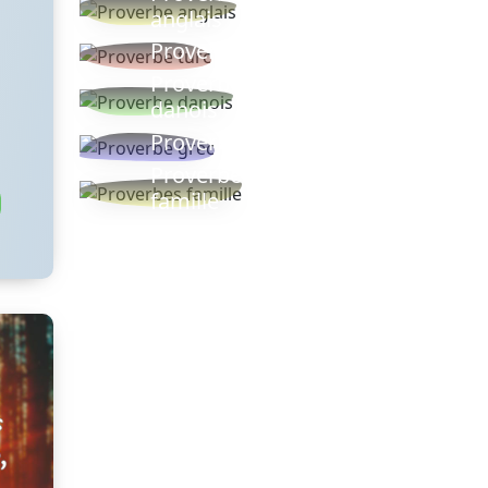
anglais
Proverbe turc
Proverbe
danois
Proverbe grec
Proverbes
famille