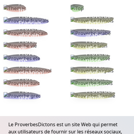
Autres
Proverbes
thèmes
populaires
Proverbe
Proverbe
Français
chinois
Proverbe
Proverbe
africain
arabe
Proverbe
Proverbe
vie
latin
Proverbes
Proverbe
ete
russe
Proverbe
Proverbe
espagnol
anglais
Proverbe
Proverbe
turc
danois
Proverbe
Proverbes
grec
famille
Le ProverbesDictons est un site Web qui permet
aux utilisateurs de fournir sur les réseaux sociaux,