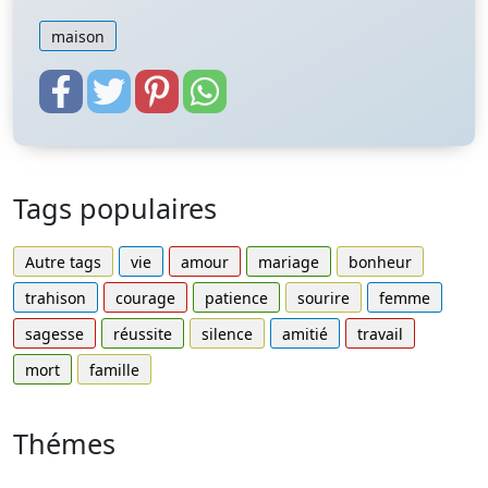
maison
Tags populaires
Autre tags
vie
amour
mariage
bonheur
trahison
courage
patience
sourire
femme
sagesse
réussite
silence
amitié
travail
mort
famille
Thémes