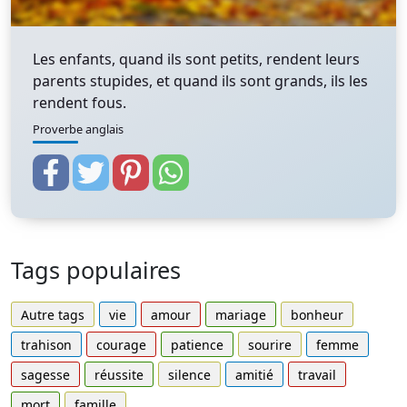
Les enfants, quand ils sont petits, rendent leurs
parents stupides, et quand ils sont grands, ils les
rendent fous.
Proverbe anglais
Tags populaires
Autre tags
vie
amour
mariage
bonheur
trahison
courage
patience
sourire
femme
sagesse
réussite
silence
amitié
travail
mort
famille