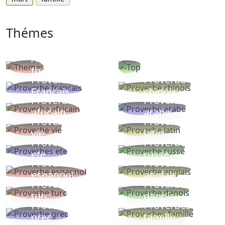
Thémes
Autres
Proverbes
thèmes
populaires
Proverbe
Proverbe
Français
chinois
Proverbe
Proverbe
africain
arabe
Proverbe
Proverbe
vie
latin
Proverbes
Proverbe
ete
russe
Proverbe
Proverbe
espagnol
anglais
Proverbe
Proverbe
turc
danois
Proverbe
Proverbes
grec
famille