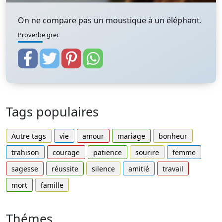
On ne compare pas un moustique à un éléphant.
Proverbe grec
Tags populaires
Autre tags
vie
amour
mariage
bonheur
trahison
courage
patience
sourire
femme
sagesse
réussite
silence
amitié
travail
mort
famille
Thémes