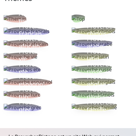
Autres
Proverbes
thèmes
populaires
Proverbe
Proverbe
Français
chinois
Proverbe
Proverbe
africain
arabe
Proverbe
Proverbe
vie
latin
Proverbes
Proverbe
ete
russe
Proverbe
Proverbe
espagnol
anglais
Proverbe
Proverbe
turc
danois
Proverbe
Proverbes
grec
famille