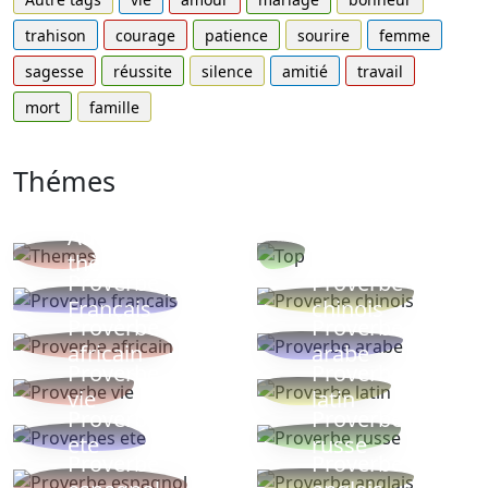
trahison
courage
patience
sourire
femme
sagesse
réussite
silence
amitié
travail
mort
famille
Thémes
Autres
Proverbes
thèmes
populaires
Proverbe
Proverbe
Français
chinois
Proverbe
Proverbe
africain
arabe
Proverbe
Proverbe
vie
latin
Proverbes
Proverbe
ete
russe
Proverbe
Proverbe