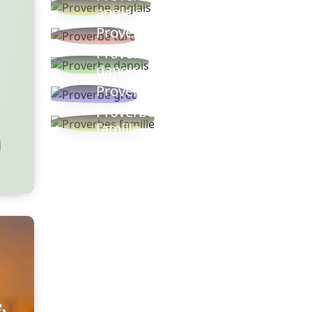
anglais
Proverbe turc
Proverbe
danois
Proverbe grec
Proverbes
famille