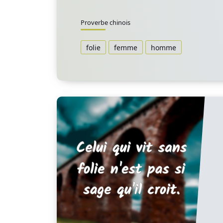
Proverbe chinois
folie
femme
homme