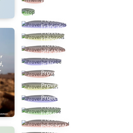
thèmes
Proverbes
populaires
Proverbe
Français
Proverbe
chinois
Proverbe
africain
Proverbe
arabe
Proverbe vie
Proverbe latin
Proverbes ete
Proverbe
russe
Proverbe
espagnol
Proverbe