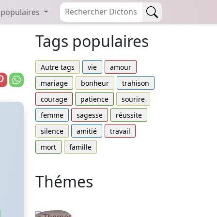
 populaires
Tags populaires
Autre tags
vie
amour
mariage
bonheur
trahison
courage
patience
sourire
femme
sagesse
réussite
silence
amitié
travail
mort
famille
Thémes
Autres