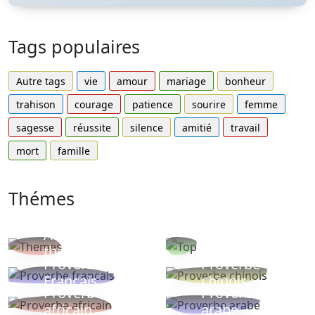
Tags populaires
Autre tags
vie
amour
mariage
bonheur
trahison
courage
patience
sourire
femme
sagesse
réussite
silence
amitié
travail
mort
famille
Thémes
Autres
Proverbes
thèmes
populaires
Proverbe
Proverbe
Français
chinois
Proverbe
Proverbe
africain
arabe