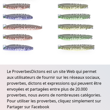
Proverbe
Proverbe
vie
latin
Proverbes
Proverbe
ete
russe
Proverbe
Proverbe
espagnol
anglais
Proverbe
Proverbe
turc
danois
Proverbe
Proverbes
grec
famille
Le ProverbesDictons est un site Web qui permet
aux utilisateurs de fournir sur les réseaux sociaux,
proverbes, dictons et expressions qui peuvent être
envoyées et partagées entre plus de 20.000
proverbes, nous avons de nombreuses catégories.
Pour utiliser les proverbes, cliquez simplement sur
Partager sur Facebook