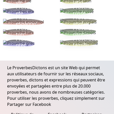
vie
latin
Proverbes
Proverbe
ete
russe
Proverbe
Proverbe
espagnol
anglais
Proverbe
Proverbe
turc
danois
Proverbe
Proverbes
grec
famille
Le ProverbesDictons est un site Web qui permet
aux utilisateurs de fournir sur les réseaux sociaux,
proverbes, dictons et expressions qui peuvent être
envoyées et partagées entre plus de 20.000
proverbes, nous avons de nombreuses catégories.
Pour utiliser les proverbes, cliquez simplement sur
Partager sur Facebook