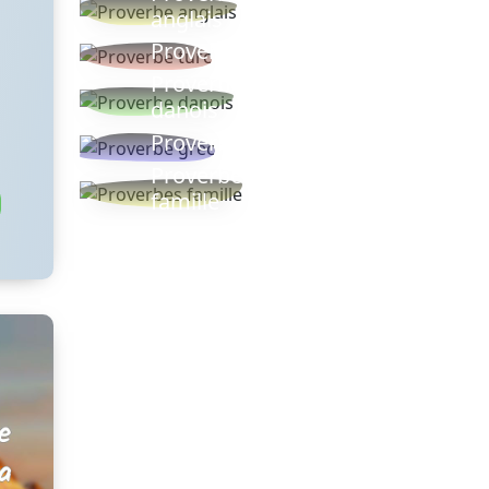
anglais
Proverbe turc
Proverbe
danois
Proverbe grec
Proverbes
famille