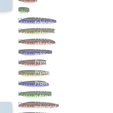
thèmes
Proverbes
populaires
Proverbe
Français
Proverbe
chinois
Proverbe
africain
Proverbe
arabe
Proverbe vie
Proverbe latin
Proverbes ete
Proverbe
russe
Proverbe
espagnol
Proverbe