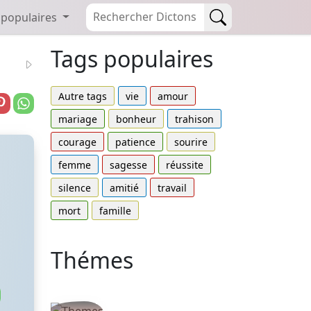
 populaires
Tags populaires
Autre tags
vie
amour
mariage
bonheur
trahison
courage
patience
sourire
femme
sagesse
réussite
a
silence
amitié
travail
mort
famille
Thémes
Autres