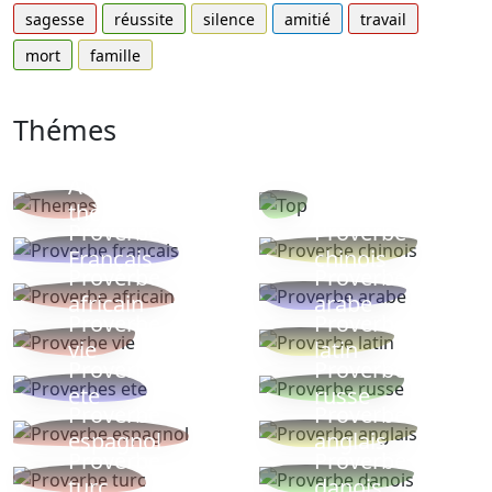
sagesse
réussite
silence
amitié
travail
mort
famille
Thémes
Autres
Proverbes
thèmes
populaires
Proverbe
Proverbe
Français
chinois
Proverbe
Proverbe
africain
arabe
Proverbe
Proverbe
vie
latin
Proverbes
Proverbe
ete
russe
Proverbe
Proverbe
espagnol
anglais
Proverbe
Proverbe
turc
danois