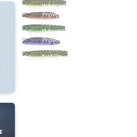
anglais
Proverbe turc
Proverbe
danois
Proverbe grec
Proverbes
famille