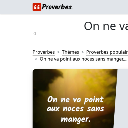
On ne v
Proverbes
Thémes
Proverbes populai
On ne va point aux noces sans manger....