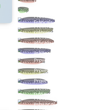
thèmes
Proverbes
populaires
Proverbe
Français
Proverbe
chinois
Proverbe
africain
Proverbe
arabe
Proverbe vie
Proverbe latin
Proverbes ete
Proverbe
russe
Proverbe
espagnol
Proverbe