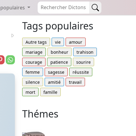
 populaires
Tags populaires
Autre tags
vie
amour
mariage
bonheur
trahison
courage
patience
sourire
femme
sagesse
réussite
silence
amitié
travail
mort
famille
Thémes
Autres