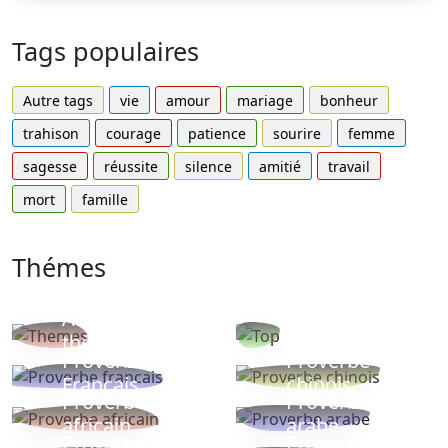
Tags populaires
Autre tags
vie
amour
mariage
bonheur
trahison
courage
patience
sourire
femme
sagesse
réussite
silence
amitié
travail
mort
famille
Thémes
Autres
Proverbes
thèmes
populaires
Proverbe
Proverbe
Français
chinois
Proverbe
Proverbe
africain
arabe
Proverbe
Proverbe