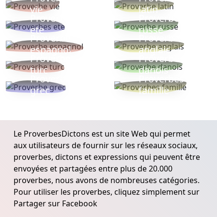
vie
latin
Proverbes
Proverbe
ete
russe
Proverbe
Proverbe
espagnol
anglais
Proverbe
Proverbe
turc
danois
Proverbe
Proverbes
grec
famille
Le ProverbesDictons est un site Web qui permet
aux utilisateurs de fournir sur les réseaux sociaux,
proverbes, dictons et expressions qui peuvent être
envoyées et partagées entre plus de 20.000
proverbes, nous avons de nombreuses catégories.
Pour utiliser les proverbes, cliquez simplement sur
Partager sur Facebook