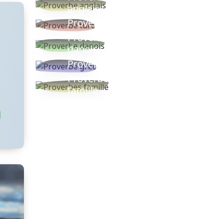
anglais
Proverbe turc
Proverbe
danois
Proverbe grec
Proverbes
famille