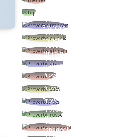
thèmes
Proverbes
populaires
Proverbe
Français
Proverbe
chinois
Proverbe
africain
Proverbe
arabe
Proverbe vie
Proverbe latin
Proverbes ete
Proverbe
russe
Proverbe
espagnol
Proverbe