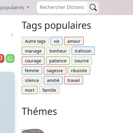
 populaires
Tags populaires
Autre tags
vie
amour
mariage
bonheur
trahison
courage
patience
sourire
femme
sagesse
réussite
silence
amitié
travail
mort
famille
Thémes
Autres