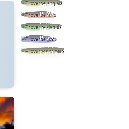
anglais
Proverbe turc
Proverbe
danois
Proverbe grec
Proverbes
famille