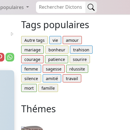
 populaires
Tags populaires
Autre tags
vie
amour
mariage
bonheur
trahison
courage
patience
sourire
femme
sagesse
réussite
silence
amitié
travail
mort
famille
Thémes
Autres