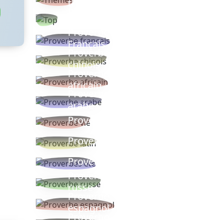
thèmes
Proverbes
populaires
Proverbe
Français
Proverbe
chinois
Proverbe
africain
Proverbe
arabe
Proverbe vie
Proverbe latin
Proverbes ete
Proverbe
russe
Proverbe
espagnol
Proverbe