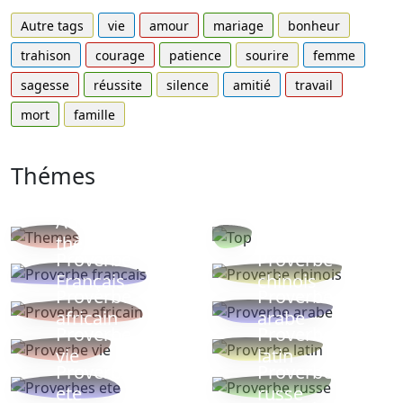
Autre tags
vie
amour
mariage
bonheur
trahison
courage
patience
sourire
femme
sagesse
réussite
silence
amitié
travail
mort
famille
Thémes
Autres
Proverbes
thèmes
populaires
Proverbe
Proverbe
Français
chinois
Proverbe
Proverbe
africain
arabe
Proverbe
Proverbe
vie
latin
Proverbes
Proverbe
ete
russe