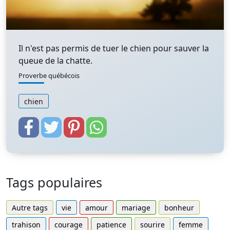
Il n'est pas permis de tuer le chien pour sauver la
queue de la chatte.
Proverbe québécois
chien
Tags populaires
Autre tags
vie
amour
mariage
bonheur
trahison
courage
patience
sourire
femme