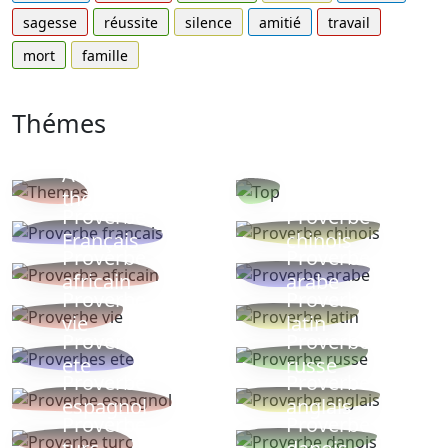
sagesse
réussite
silence
amitié
travail
mort
famille
Thémes
Autres
Proverbes
thèmes
populaires
Proverbe
Proverbe
Français
chinois
Proverbe
Proverbe
africain
arabe
Proverbe
Proverbe
vie
latin
Proverbes
Proverbe
ete
russe
Proverbe
Proverbe
espagnol
anglais
Proverbe
Proverbe